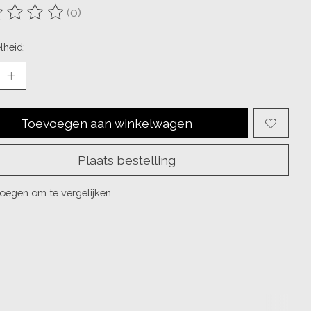
(0)
oordeling van dit product is
0
van de 5
lheid:
Toevoegen aan winkelwagen
Plaats bestelling
oegen om te vergelijken