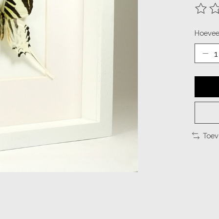
De be
Hoevee
Toev