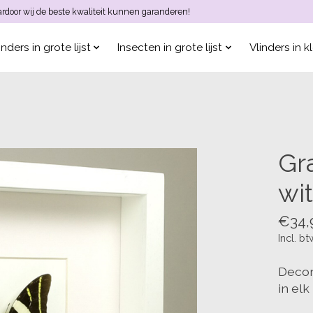
aardoor wij de beste kwaliteit kunnen garanderen!
inders in grote lijst
Insecten in grote lijst
Vlinders in kl
Gr
wit
€34,
Incl. bt
Decora
in elk