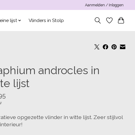
Aanmelden / Inloggen
eine lijst
Vlinders in Stolp
aphium androcles in
te lijst
95
w
tieve opgezette vlinder in witte lijst. Zeer stijlvol
 interieur!