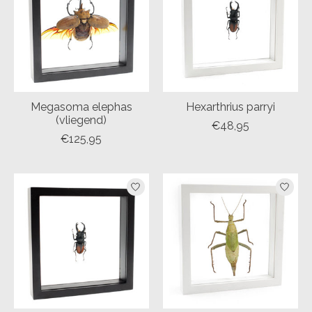
Megasoma elephas
Hexarthrius parryi
(vliegend)
€48,95
€125,95