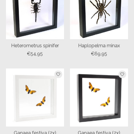
Heterometrus spinifer
Haplopelma minax
€54,95
€69,95
Ganaea festiva (2x)
Ganaea festiva (2x)