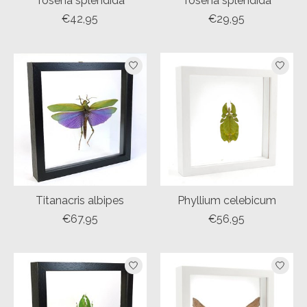
Tosena splendida
Tosena splendida
€42,95
€29,95
Titanacris albipes
Phyllium celebicum
€67,95
€56,95