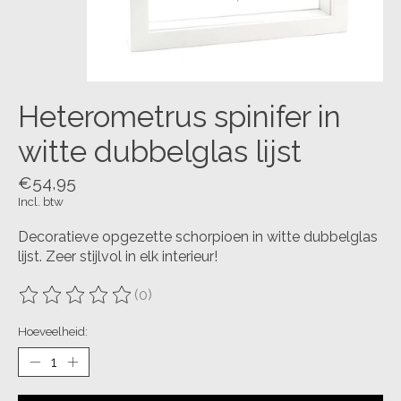
Heterometrus spinifer in
witte dubbelglas lijst
€54,95
Incl. btw
Decoratieve opgezette schorpioen in witte dubbelglas
lijst. Zeer stijlvol in elk interieur!
(0)
De beoordeling van dit product is
0
van de 5
Hoeveelheid: