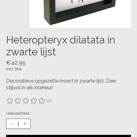
Heteropteryx dilatata in
zwarte lijst
€42,95
Incl. btw
Decoratieve opgezette insect in zwarte lijst. Zeer
stijlvol in elk interieur!
(0)
De beoordeling van dit product is
0
van de 5
Hoeveelheid: