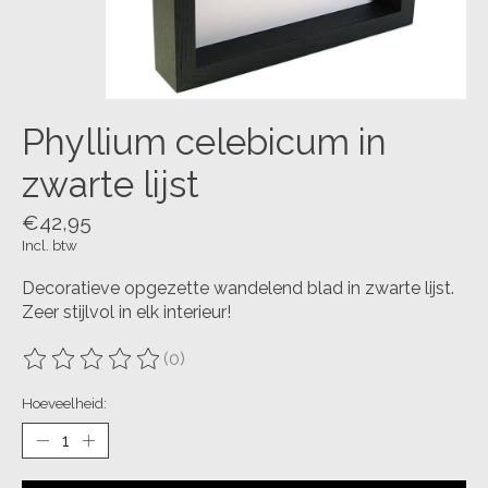
Phyllium celebicum in
zwarte lijst
€42,95
Incl. btw
Decoratieve opgezette wandelend blad in zwarte lijst.
Zeer stijlvol in elk interieur!
(0)
De beoordeling van dit product is
0
van de 5
Hoeveelheid: