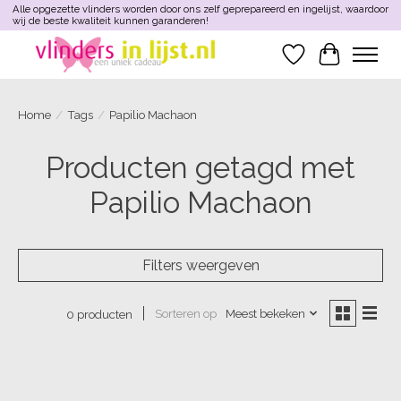
Alle opgezette vlinders worden door ons zelf geprepareerd en ingelijst, waardoor
wij de beste kwaliteit kunnen garanderen!
Verlanglijst
Winkelwa
Home
/
Tags
/
Papilio Machaon
Producten getagd met
Papilio Machaon
Filters weergeven
Sorteren op
Meest bekeken
0 producten