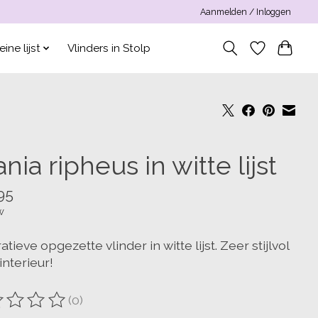
Aanmelden / Inloggen
eine lijst
Vlinders in Stolp
nia ripheus in witte lijst
95
w
tieve opgezette vlinder in witte lijst. Zeer stijlvol
 interieur!
(0)
oordeling van dit product is
0
van de 5