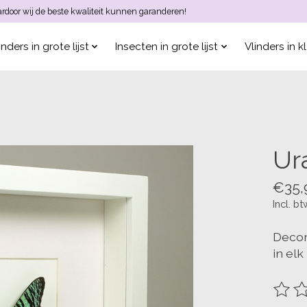
aardoor wij de beste kwaliteit kunnen garanderen!
inders in grote lijst
Insecten in grote lijst
Vlinders in kl
Ura
€35,
Incl. bt
Decora
in elk
De be