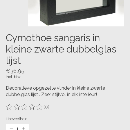
Cymothoe sangaris in
kleine zwarte dubbelglas
lijst
€36,95
Incl. btw
Decoratieve opgezette vlinder in kleine zwarte
dubbelglas lijst . Zeer stijlvol in elk interieur!
(0)
De beoordeling van dit product is
0
van de 5
Hoeveelheid: